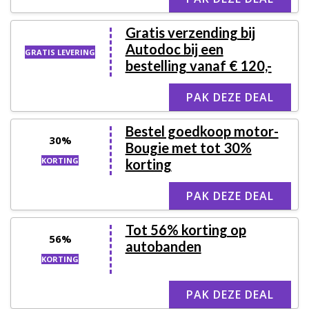
Gratis verzending bij
Autodoc bij een
GRATIS LEVERING
bestelling vanaf € 120,-
PAK DEZE DEAL
Bestel goedkoop motor-
30%
Bougie met tot 30%
KORTING
korting
PAK DEZE DEAL
Tot 56% korting op
56%
autobanden
KORTING
PAK DEZE DEAL