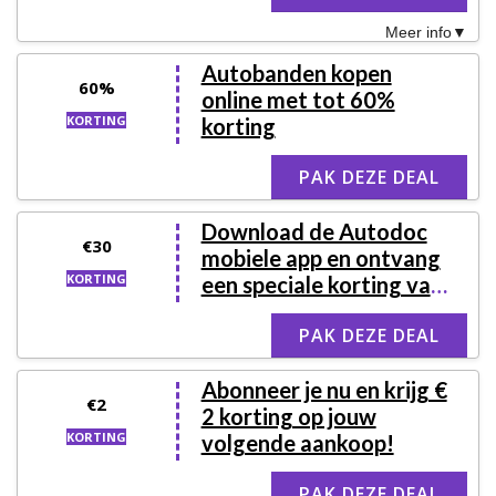
Meer info
Autobanden kopen
60%
online met tot 60%
KORTING
korting
PAK DEZE DEAL
Download de Autodoc
€30
mobiele app en ontvang
KORTING
een speciale korting van
€30,-
PAK DEZE DEAL
Abonneer je nu en krijg €
€2
2 korting op jouw
KORTING
volgende aankoop!
PAK DEZE DEAL