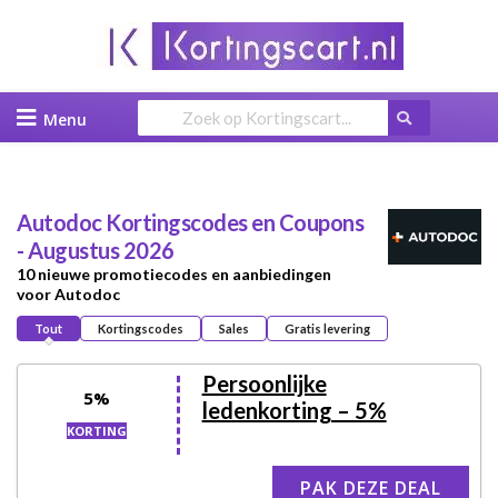
Skip
to
content
Autodoc
Kortingscodes en Coupons
- Augustus 2026
10 nieuwe promotiecodes en aanbiedingen
voor Autodoc
Tout
Kortingscodes
Sales
Gratis levering
Persoonlijke
5%
ledenkorting – 5%
KORTING
PAK DEZE DEAL