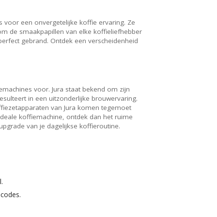
s voor een onvergetelijke koffie ervaring. Ze
m de smaakpapillen van elke koffieliefhebber
 perfect gebrand. Ontdek een verscheidenheid
iemachines voor. Jura staat bekend om zijn
ulteert in een uitzonderlijke brouwervaring.
offiezetapparaten van Jura komen tegemoet
 ideale koffiemachine, ontdek dan het ruime
grade van je dagelijkse koffieroutine.
.
scodes.