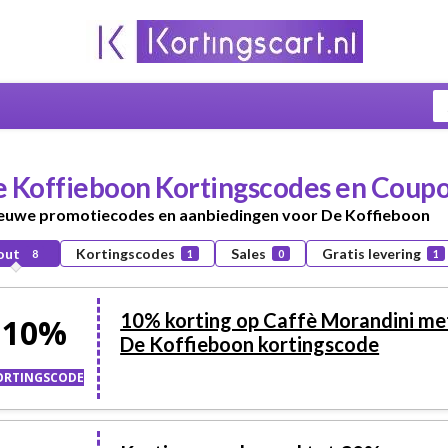
 Koffieboon
Kortingscodes en Coupo
ieuwe promotiecodes en aanbiedingen voor De Koffieboon
out
Kortingscodes
Sales
Gratis levering
8
1
0
1
10% korting op Caffè Morandini me
10%
De Koffieboon kortingscode
ORTINGSCODE