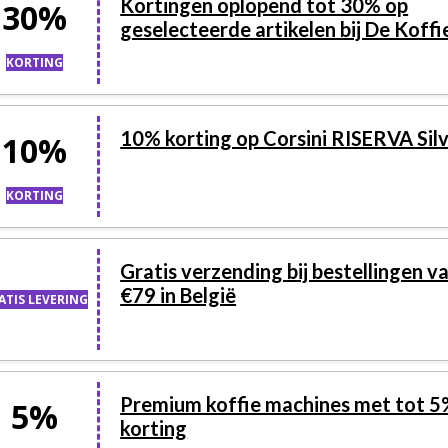
Kortingen oplopend tot 30% op
30%
geselecteerde artikelen bij De Koff
KORTING
10% korting op Corsini RISERVA Sil
10%
KORTING
Gratis verzending bij bestellingen v
€79 in België
ATIS LEVERING
Premium koffie machines met tot 
5%
korting