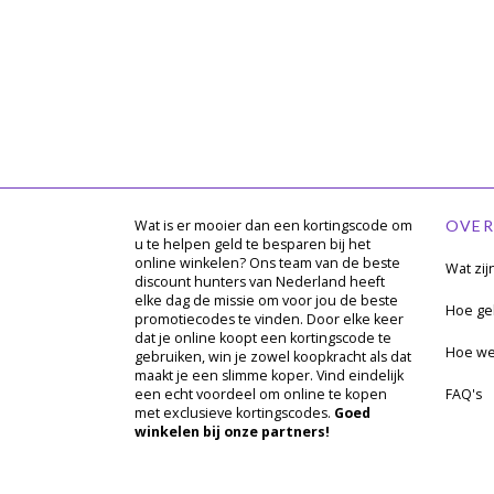
Wat is er mooier dan een kortingscode om
OVER
u te helpen geld te besparen bij het
online winkelen? Ons team van de beste
Wat zij
discount hunters van Nederland heeft
elke dag de missie om voor jou de beste
Hoe geb
promotiecodes te vinden. Door elke keer
dat je online koopt een kortingscode te
Hoe we
gebruiken, win je zowel koopkracht als dat
maakt je een slimme koper. Vind eindelijk
een echt voordeel om online te kopen
FAQ's
met exclusieve kortingscodes.
Goed
winkelen bij onze partners!