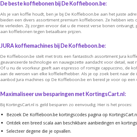
De beste koffiebonen bij De Koffieboon.be:
Als je van koffie houdt, ben je bij De Koffieboon.be aan het juiste adre
bieden een divers assortiment premium koffiebonen. Ze hebben iets o
te verleiden. Zij zorgen ervoor dat u de meest verse bonen ontvangt,
aan koffiebonen tegen betaalbare prijzen.
JURA koffiemachines bij De Koffieboon.be:
De Koffieboon.be stelt met trots een fantastisch assortiment Jura koff
geavanceerde technologie en nauwgezette aandacht voor detail, wat res
Of u nu de voorkeur geeft aan espresso of romige cappuccino, de k
aan de wensen van elke koffieliefhebber. Als je op zoek bent naar de
aanbod Jura machines op De Koffieboon.be en bereid je voor op een up
Maximaliseer uw besparingen met KortingsCart.nl:
Bij KortingsCart.nl is geld besparen zo eenvoudig. Hier is het proces:
Bezoek De Koffieboon.be kortingscodes pagina op KortingsCart.nl
Ontdek een breed scala aan beschikbare aanbiedingen en korting
Selecteer degene die je opvallen.