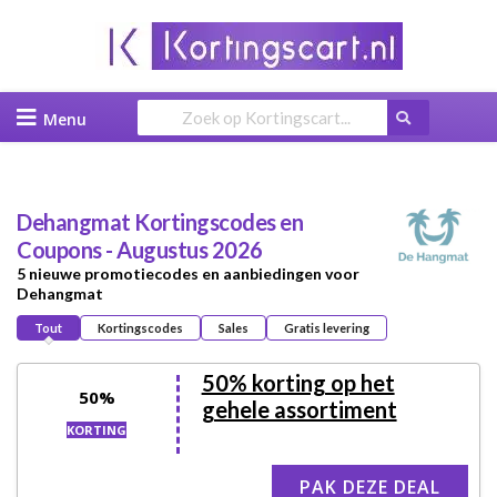
Skip
to
content
Dehangmat
Kortingscodes en
Coupons - Augustus 2026
5 nieuwe promotiecodes en aanbiedingen voor
Dehangmat
Tout
Kortingscodes
Sales
Gratis levering
50% korting op het
50%
gehele assortiment
KORTING
PAK DEZE DEAL