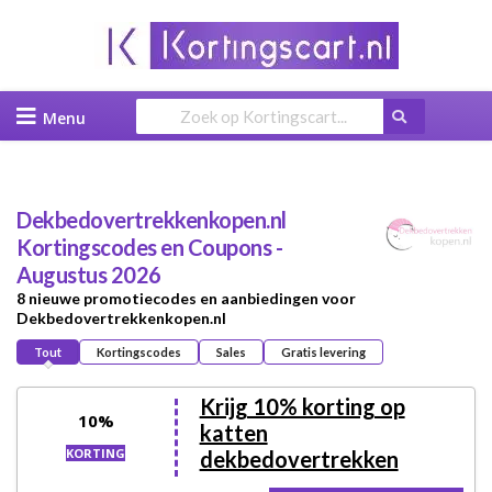
Skip
to
content
Dekbedovertrekkenkopen.nl
Kortingscodes en Coupons -
Augustus 2026
8 nieuwe promotiecodes en aanbiedingen voor
Dekbedovertrekkenkopen.nl
Tout
Kortingscodes
Sales
Gratis levering
Krijg 10% korting op
10%
katten
KORTING
dekbedovertrekken