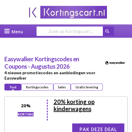
Skip
to
content
Easywalker
Kortingscodes en
Coupons - Augustus 2026
4 nieuwe promotiecodes en aanbiedingen voor
Easywalker
Tout
Kortingscodes
Sales
Gratis levering
20% korting op
20%
kinderwagens
KORTING
PAK DEZE DEAL