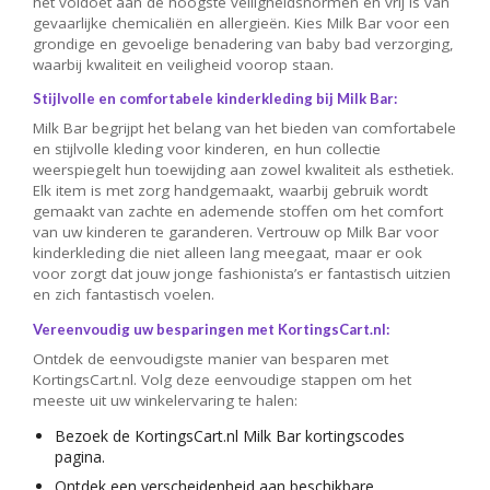
het voldoet aan de hoogste veiligheidsnormen en vrij is van
gevaarlijke chemicaliën en allergieën. Kies Milk Bar voor een
grondige en gevoelige benadering van baby bad verzorging,
waarbij kwaliteit en veiligheid voorop staan.
Stijlvolle en comfortabele kinderkleding bij Milk Bar:
Milk Bar begrijpt het belang van het bieden van comfortabele
en stijlvolle kleding voor kinderen, en hun collectie
weerspiegelt hun toewijding aan zowel kwaliteit als esthetiek.
Elk item is met zorg handgemaakt, waarbij gebruik wordt
gemaakt van zachte en ademende stoffen om het comfort
van uw kinderen te garanderen. Vertrouw op Milk Bar voor
kinderkleding die niet alleen lang meegaat, maar er ook
voor zorgt dat jouw jonge fashionista’s er fantastisch uitzien
en zich fantastisch voelen.
Vereenvoudig uw besparingen met KortingsCart.nl:
Ontdek de eenvoudigste manier van besparen met
KortingsCart.nl. Volg deze eenvoudige stappen om het
meeste uit uw winkelervaring te halen:
Bezoek de KortingsCart.nl Milk Bar kortingscodes
pagina.
Ontdek een verscheidenheid aan beschikbare