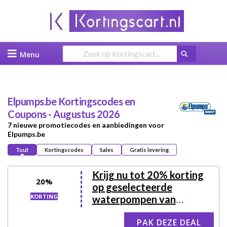
Skip
to
content
Elpumps.be
Kortingscodes en
Coupons - Augustus 2026
7 nieuwe promotiecodes en aanbiedingen voor
Elpumps.be
Tout
Kortingscodes
Sales
Gratis levering
Krijg nu tot 20% korting
20%
op geselecteerde
KORTING
waterpompen van
Elpumps.be
PAK DEZE DEAL