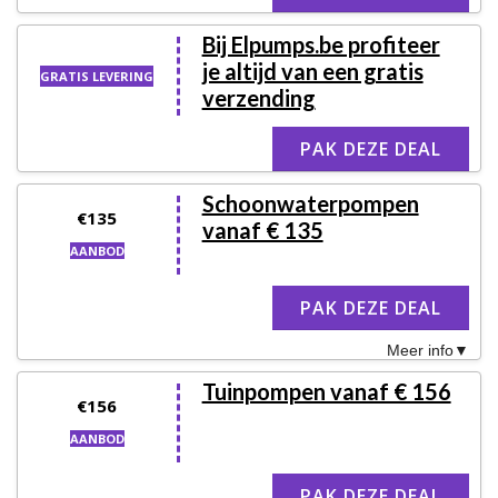
Bij Elpumps.be profiteer
je altijd van een gratis
GRATIS LEVERING
verzending
PAK DEZE DEAL
Schoonwaterpompen
€135
vanaf € 135
AANBOD
PAK DEZE DEAL
Meer info
Tuinpompen vanaf € 156
€156
AANBOD
PAK DEZE DEAL