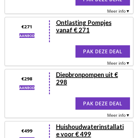
Meer info
Ontlasting Pompjes
€271
vanaf € 271
AANBOD
PAK DEZE DEAL
Meer info
Diepbronpompen uit €
€298
298
AANBOD
PAK DEZE DEAL
Meer info
Huishoudwaterinstallati
€499
e voor € 499