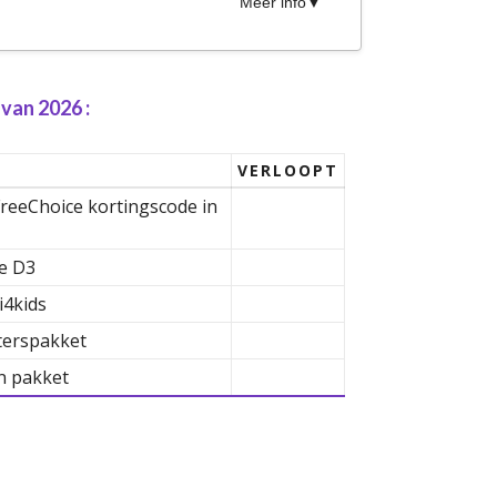
Meer info
van 2026 :
VERLOOPT
 FreeChoice kortingscode in
e D3
i4kids
terspakket
n pakket