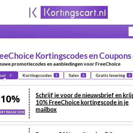
eeChoice
Kortingscodes en Coupons 
ieuwe promotiecodes en aanbiedingen voor FreeChoice
out
Kortingscodes
Sales
Gratis levering
5
1
0
0
Schrijf je voor de nieuwsbrief en krij
10%
10% FreeChoice kortingscode in je
mailbox
ORTINGSCODE