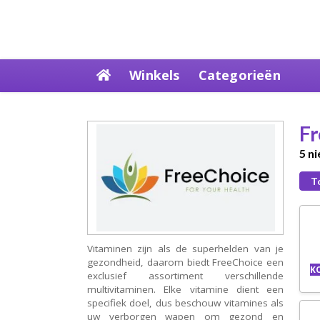
Skip
Winkels
Categorieën
to
content
Fr
5 n
T
Vitaminen zijn als de superhelden van je
gezondheid, daarom biedt FreeChoice een
K
exclusief assortiment verschillende
multivitaminen. Elke vitamine dient een
specifiek doel, dus beschouw vitamines als
uw verborgen wapen om gezond en