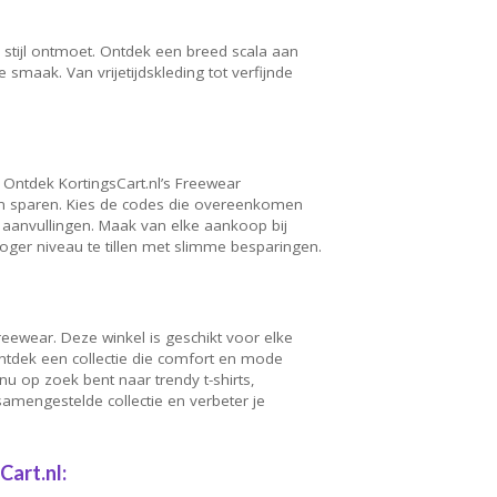
tijl ontmoet. Ontdek een breed scala aan
smaak. Van vrijetijdskleding tot verfijnde
 Ontdek KortingsCart.nl’s Freewear
an sparen. Kies de codes die overeenkomen
anvullingen. Maak van elke aankoop bij
hoger niveau te tillen met slimme besparingen.
ewear. Deze winkel is geschikt voor elke
 Ontdek een collectie die comfort en mode
nu op zoek bent naar trendy t-shirts,
amengestelde collectie en verbeter je
art.nl: