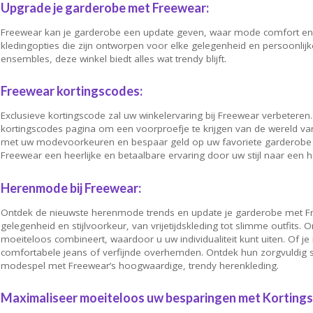
Upgrade je garderobe met Freewear:
Freewear kan je garderobe een update geven, waar mode comfort en s
kledingopties die zijn ontworpen voor elke gelegenheid en persoonlijke 
ensembles, deze winkel biedt alles wat trendy blijft.
Freewear kortingscodes:
Exclusieve kortingscode zal uw winkelervaring bij Freewear verbeteren.
kortingscodes pagina om een voorproefje te krijgen van de wereld v
met uw modevoorkeuren en bespaar geld op uw favoriete garderobe a
Freewear een heerlijke en betaalbare ervaring door uw stijl naar een 
Herenmode bij Freewear:
Ontdek de nieuwste herenmode trends en update je garderobe met Fre
gelegenheid en stijlvoorkeur, van vrijetijdskleding tot slimme outfits.
moeiteloos combineert, waardoor u uw individualiteit kunt uiten. Of je 
comfortabele jeans of verfijnde overhemden. Ontdek hun zorgvuldig s
modespel met Freewear’s hoogwaardige, trendy herenkleding.
Maximaliseer moeiteloos uw besparingen met KortingsC