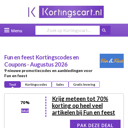
Skip
to
content
Fun en feest
Kortingscodes en
Coupons - Augustus 2026
9 nieuwe promotiecodes en aanbiedingen voor
Fun en feest
Tout
Kortingscodes
Sales
Gratis levering
Krijg meteen tot 70%
70%
korting op heel veel
SALE
artikelen bij Fun en feest
PAK DEZE DEAL