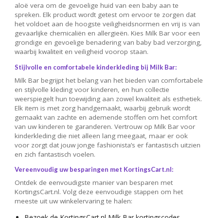
aloë vera om de gevoelige huid van een baby aan te
spreken. Elk product wordt getest om ervoor te zorgen dat
het voldoet aan de hoogste veiligheidsnormen en vrij is van
gevaarlijke chemicaliën en allergieën. Kies Milk Bar voor een
grondige en gevoelige benadering van baby bad verzorging,
waarbij kwaliteit en veiligheid voorop staan.
Stijlvolle en comfortabele kinderkleding bij Milk Bar:
Milk Bar begrijpt het belang van het bieden van comfortabele
en stijlvolle kleding voor kinderen, en hun collectie
weerspiegelt hun toewijding aan zowel kwaliteit als esthetiek.
Elk item is met zorg handgemaakt, waarbij gebruik wordt
gemaakt van zachte en ademende stoffen om het comfort
van uw kinderen te garanderen. Vertrouw op Milk Bar voor
kinderkleding die niet alleen lang meegaat, maar er ook
voor zorgt dat jouw jonge fashionista’s er fantastisch uitzien
en zich fantastisch voelen.
Vereenvoudig uw besparingen met KortingsCart.nl:
Ontdek de eenvoudigste manier van besparen met
KortingsCart.nl. Volg deze eenvoudige stappen om het
meeste uit uw winkelervaring te halen:
Bezoek de KortingsCart.nl Milk Bar kortingscodes