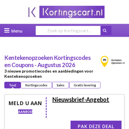
Skip
to
content
Kentekenopzoeken
Kortingscodes
en Coupons - Augustus 2026
3 nieuwe promotiecodes en aanbiedingen voor
Kentekenopzoeken
Tout
Kortingscodes
Sales
Gratis levering
Nieuwsbrief-Angebot
MELD U AAN
AANBOD
PAK DEZE DEAL