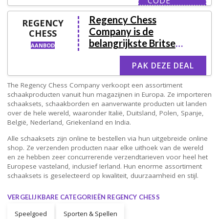
CODE
Regency Chess
REGENCY
Company is de
CHESS
belangrijkste Britse
AANBOD
winkelier van
PAK DEZE DEAL
hoogwaardige
schaaksets en
The Regency Chess Company verkoopt een assortiment
schaakborden
schaakproducten vanuit hun magazijnen in Europa. Ze importeren
schaaksets, schaakborden en aanverwante producten uit landen
over de hele wereld, waaronder Italië, Duitsland, Polen, Spanje,
België, Nederland, Griekenland en India.
Alle schaaksets zijn online te bestellen via hun uitgebreide online
shop. Ze verzenden producten naar elke uithoek van de wereld
en ze hebben zeer concurrerende verzendtarieven voor heel het
Europese vasteland, inclusief Ierland. Hun enorme assortiment
schaaksets is geselecteerd op kwaliteit, duurzaamheid en stijl.
VERGELIJKBARE CATEGORIEËN REGENCY CHESS
Speelgoed
Sporten & Spellen