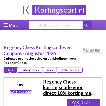
Skip
to
content
Regency Chess
Kortingscodes en
Coupons - Augustus 2026
2 nieuwe promotiecodes en aanbiedingen voor
Regency Chess
Tout
Kortingscodes
Sales
Gratis levering
Regency Chess
10%
kortingscode voor
KORTINGSCODE
direct 10% korting met
de nieuwsbrief
PAK DEZE
UWSBRIEF