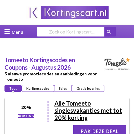
Skip
to
content
Tomeeto
Kortingscodes en
Coupons - Augustus 2026
5 nieuwe promotiecodes en aanbiedingen voor
Tomeeto
Tout
Kortingscodes
Sales
Gratis levering
Alle Tomeeto
20%
singlesvakanties met tot
KORTING
20% korting
PAK DEZE DEAL