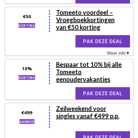
Tomeeto voordeel –
€50
Vroegboekkortingen
KORTING
van €50 korting
PAK DEZE DEAL
Meer info
Bespaar tot 10% bij alle
10%
Tomeeto
KORTING
eenoudervakanties
PAK DEZE DEAL
Zeilweekend voor
€499
singles vanaf €499 p.p.
AANBOD
PAK DEZE DEAL