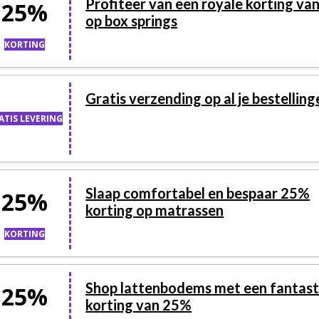
Profiteer van een royale korting va
25%
op box springs
KORTING
Gratis verzending op al je bestelling
ATIS LEVERING
Slaap comfortabel en bespaar 25%
25%
korting op matrassen
KORTING
Shop lattenbodems met een fantast
25%
korting van 25%