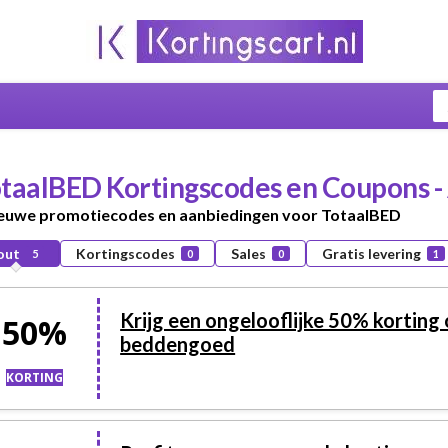
taalBED
Kortingscodes en Coupons -
ieuwe promotiecodes en aanbiedingen voor TotaalBED
out
Kortingscodes
Sales
Gratis levering
5
0
0
1
Krijg een ongelooflijke 50% korting
50%
beddengoed
KORTING