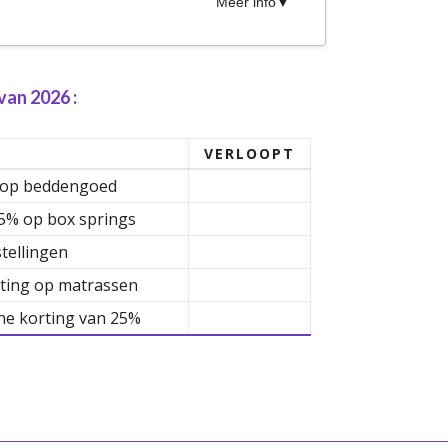
Meer info
an 2026 :
VERLOOPT
g op beddengoed
25% op box springs
stellingen
rting op matrassen
he korting van 25%