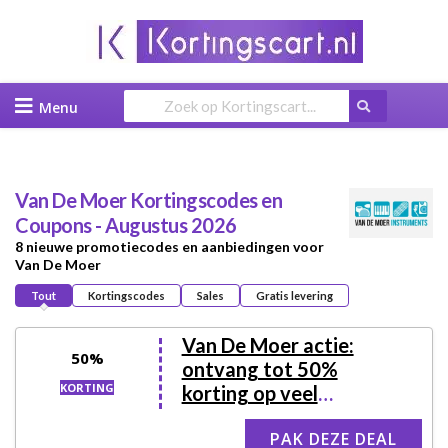
Skip
to
content
Van De Moer
Kortingscodes en
Coupons - Augustus 2026
8 nieuwe promotiecodes en aanbiedingen voor
Van De Moer
Tout
Kortingscodes
Sales
Gratis levering
Van De Moer actie:
50%
ontvang tot 50%
KORTING
korting op veel
muziekinstrumenten
PAK DEZE DEAL