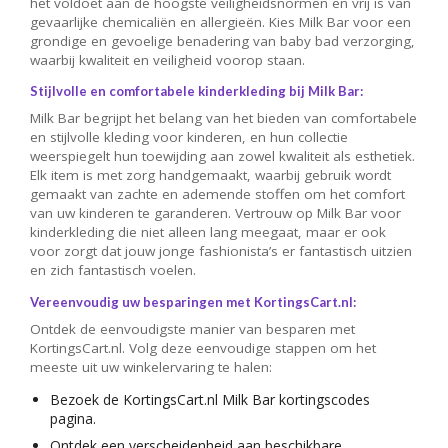
het voldoet aan de hoogste veiligheidsnormen en vrij is van
gevaarlijke chemicaliën en allergieën. Kies Milk Bar voor een
grondige en gevoelige benadering van baby bad verzorging,
waarbij kwaliteit en veiligheid voorop staan.
Stijlvolle en comfortabele kinderkleding bij Milk Bar:
Milk Bar begrijpt het belang van het bieden van comfortabele
en stijlvolle kleding voor kinderen, en hun collectie
weerspiegelt hun toewijding aan zowel kwaliteit als esthetiek.
Elk item is met zorg handgemaakt, waarbij gebruik wordt
gemaakt van zachte en ademende stoffen om het comfort
van uw kinderen te garanderen. Vertrouw op Milk Bar voor
kinderkleding die niet alleen lang meegaat, maar er ook
voor zorgt dat jouw jonge fashionista’s er fantastisch uitzien
en zich fantastisch voelen.
Vereenvoudig uw besparingen met KortingsCart.nl:
Ontdek de eenvoudigste manier van besparen met
KortingsCart.nl. Volg deze eenvoudige stappen om het
meeste uit uw winkelervaring te halen:
Bezoek de KortingsCart.nl Milk Bar kortingscodes
pagina.
Ontdek een verscheidenheid aan beschikbare