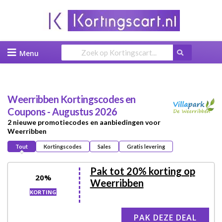
Skip
to
content
Weerribben
Kortingscodes en
Coupons - Augustus 2026
2 nieuwe promotiecodes en aanbiedingen voor
Weerribben
Tout
Kortingscodes
Sales
Gratis levering
Pak tot 20% korting op
20%
Weerribben
KORTING
PAK DEZE DEAL