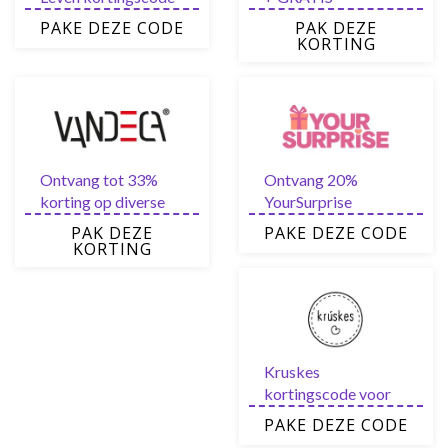
voor nieuwe
verzending in de sale
PAKE DEZE CODE
PAK DEZE
gebruikers via de
van MegaGadgets
KORTING
nieuwsbrief
Ontvang tot 33%
Ontvang 20%
korting op diverse
YourSurprise
artikelen van
kortingscode via de
PAK DEZE
PAKE DEZE CODE
Vandeca
nieuwsbrief
KORTING
Kruskes
kortingscode voor
direct €5,- korting
PAKE DEZE CODE
met de nieuwsbrief