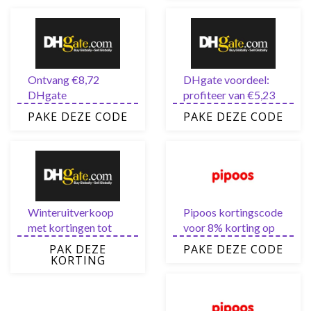
Ontvang €8,72
DHgate voordeel:
DHgate
profiteer van €5,23
kortingscode voor
korting op het HELE
PAKE DEZE CODE
PAKE DEZE CODE
nieuwe gebruikers
assortiment
via de nieuwsbrief
Winteruitverkoop
Pipoos kortingscode
met kortingen tot
voor 8% korting op
wel 85% bij DHgate
het aanbod
PAK DEZE
PAKE DEZE CODE
KORTING