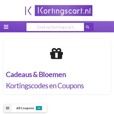
Skip
to
content
Cadeaus & Bloemen
Kortingscodes en Coupons
All Coupons
35