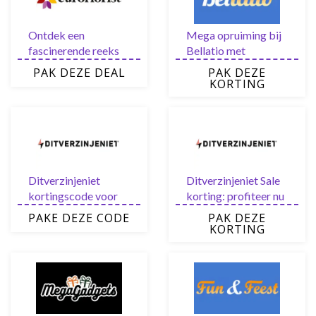
Ontdek een
Mega opruiming bij
fascinerende reeks
Bellatio met
bloemen onder €30,-
kortingen van 10%
PAK DEZE DEAL
PAK DEZE
bij Euroflorist
tot maarliefst 70%
KORTING
Ditverzinjeniet
Ditverzinjeniet Sale
kortingscode voor
korting: profiteer nu
direct 10% korting
van tot wel 70%
PAKE DEZE CODE
PAK DEZE
met de nieuwsbrief
korting
KORTING