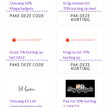
Ontvang 10%
Krijg meteen tot
MegaGadgets
70% korting op heel
kortingscode via de
veel artikelen bij Fun
PAKE DEZE CODE
PAK DEZE
nieuwsbrief
en feest
KORTING
Scoor 5% korting op
Krijg nu tot 75%
het HELE
korting op
assortiment met
geselecteerde
PAKE DEZE CODE
PAK DEZE
Grote Kadoshop
artikelen van Grote
KORTING
kortingscode
Kadoshop
Ontvang €5 Lief
Pak tot 50% korting
Leven kortingscode
+ GRATIS