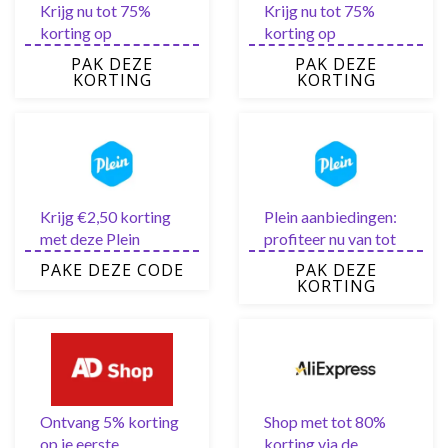
Krijg nu tot 75%
Krijg nu tot 75%
korting op
korting op
geselecteerde
geselecteerde
PAK DEZE
PAK DEZE
artikelen van
artikelen van
KORTING
KORTING
Dealrunner
Alibaba
Krijg €2,50 korting
Plein aanbiedingen:
met deze Plein
profiteer nu van tot
kortingscode
wel 60% korting
PAKE DEZE CODE
PAK DEZE
KORTING
Ontvang 5% korting
Shop met tot 80%
op je eerste
korting via de