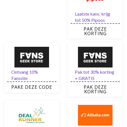
Laatste kans: krijg
tot 50% Pipoos
korting in de Sale
PAK DEZE
KORTING
Ontvang 10%
Pak tot 30% korting
Fanssite
+ GRATIS
kortingscode via de
verzending in de sale
PAKE DEZE CODE
PAK DEZE
nieuwsbrief
van Fanssite
KORTING