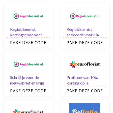
Regiobloemist
Regiobloemist
kortingscode voor
actiecode voor 6%
7% korting op je
korting op ALLE
PAKE DEZE CODE
PAKE DEZE CODE
order
rozen
Schrijf je voor de
Profiteer van 10%
nieuwsbrief en krijg
korting op je
de 5%
bestelling met deze
PAKE DEZE CODE
PAKE DEZE CODE
Regiobloemist
Euroflorist
kortingscode in je
kortingscode
mailbox