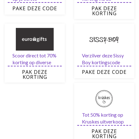
bestelling bij AD
AliExpress Deals van
PAKE DEZE CODE
PAK DEZE
Webwinkel
vandaag
KORTING
Scoor direct tot 70%
Verzilver deze Sissy
korting op diverse
Boy kortingscode
items van nieuw in de
voor €10,- korting
PAK DEZE
PAKE DEZE CODE
uitverkoop
KORTING
Tot 50% korting op
Kruskes uitverkoop
PAK DEZE
KORTING