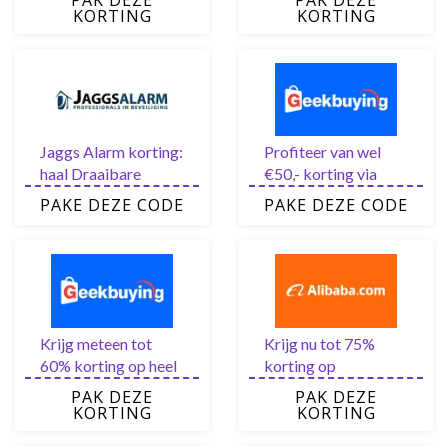
PAK DEZE
PAK DEZE
Alarm korting op
KORTING
KORTING
Sale
Jaggs Alarm korting:
Profiteer van wel
haal Draaibare
€50,- korting via
camera’s in huis met
Geekbuying
PAKE DEZE CODE
PAKE DEZE CODE
tot €3.000,- korting
kortingscode
Krijg meteen tot
Krijg nu tot 75%
60% korting op heel
korting op
veel artikelen bij
geselecteerde
PAK DEZE
PAK DEZE
Geekbuying FLASH
artikelen van
KORTING
KORTING
DEALS
Alibaba