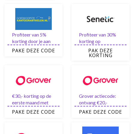
Profiteer van 5%
Profiteer van 30%
korting door je aan
korting op
te melden voor de
geselecteerde
PAKE DEZE CODE
PAK DEZE
nieuwsbrief.
artikelen van Senetic
KORTING
€30,- korting op de
Grover actiecode:
eerste maand met
ontvang €20,-
deze Grover
korting op je
PAKE DEZE CODE
PAKE DEZE CODE
kortingscode
volgende huur