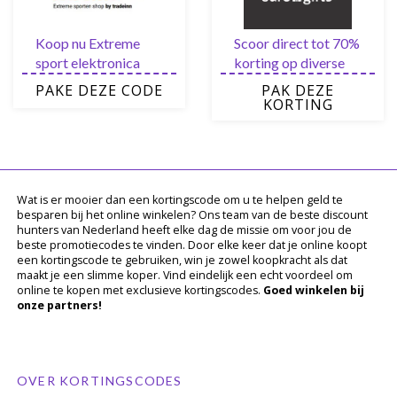
Koop nu Extreme
Scoor direct tot 70%
sport elektronica
korting op diverse
met tot wel 75%
items van nieuw in de
PAKE DEZE CODE
PAK DEZE
korting
uitverkoop
KORTING
Wat is er mooier dan een kortingscode om u te helpen geld te
besparen bij het online winkelen? Ons team van de beste discount
hunters van Nederland heeft elke dag de missie om voor jou de
beste promotiecodes te vinden. Door elke keer dat je online koopt
een kortingscode te gebruiken, win je zowel koopkracht als dat
maakt je een slimme koper. Vind eindelijk een echt voordeel om
online te kopen met exclusieve kortingscodes.
Goed winkelen bij
onze partners!
OVER KORTINGSCODES