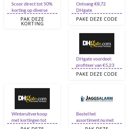
Scoor direct tot 50%
Ontvang €8,72
korting op diverse
DHgate
items van nieuw in de
kortingscode voor
PAK DEZE
PAKE DEZE CODE
uitverkoop
nieuwe gebruikers
KORTING
via de nieuwsbrief
DHgate voordeel:
profiteer van €5,23
korting op het HELE
PAKE DEZE CODE
assortiment
Winteruitverkoop
Bestel het
met kortingen tot
assortiment nu met
wel 85% bij DHgate
wel 40% Jaggs