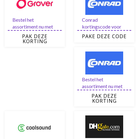
Bestel het
Conrad
assortiment nu met
kortingscode voor
wel 75% Grover
10% korting op de
PAK DEZE
PAKE DEZE CODE
korting op Sale
gehele collectie
KORTING
Bestel het
assortiment nu met
wel 50% Conrad
PAK DEZE
korting op Sale
KORTING