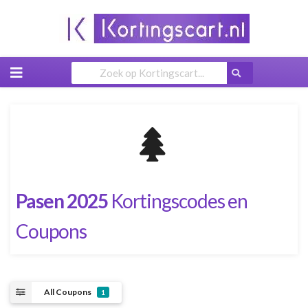
Skip
to
content
Pasen 2025
Kortingscodes en
Coupons
All Coupons
1