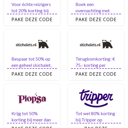
Voor échte reizigers
Boek een
tot 20% korting bij
overnachting met
Momondo
25% korting met
PAKE DEZE CODE
PAKE DEZE CODE
deze Plopsa
kortingscode
Bespaar tot 50% op
Terugkomkorting: €
een geheel skichalet,
75,- korting per
losse kamer & korte
persoon per week als
PAKE DEZE CODE
PAKE DEZE CODE
skitrip
binnen 4 weken na
terugkomst weer
geboekt wordt
Krijg tot 50%
Tot wel 80% korting
korting bij meer dan
bij Tripper op
70 andere attractie
Populaire deals