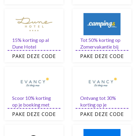
op hotels,
5% extra korting op
huurwagens,
je huurwagen
excursies en
groepsreizen
15% korting op al
Tot 50% korting op
Dune Hotel
Zomervakantie bij
familiekamers
Campings.com
PAKE DEZE CODE
PAKE DEZE CODE
Scoor 10% korting
Ontvang tot 30%
op je boeking met
korting op je
deze Evancy
boeking bij Evancy
PAKE DEZE CODE
PAKE DEZE CODE
kortingscode