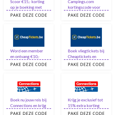
Scoor €15,- korting
Campings.com
op je boeking met
kortingscode voor
deze Campings.com
direct €15 korting
PAKE DEZE CODE
PAKE DEZE CODE
kortingscode
met de nieuwsbrief
Word een member
Boek vliegtickets bij
en ontvang €10,-
Cheaptickets en
CheapTickets
krijg tot €100
PAKE DEZE CODE
PAKE DEZE CODE
promotiecode
korting
Boek nu jouw reis bij
Krijg je exclusief tot
Connections en krijg
15% extra korting
tot wel €250 korting
op je motorhome en
PAKE DEZE CODE
PAKE DEZE CODE