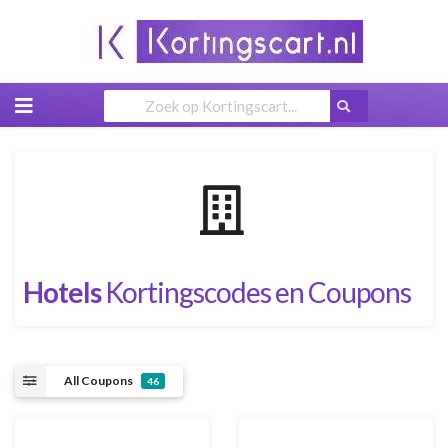
Skip
to
content
Hotels
Kortingscodes en Coupons
All Coupons
46