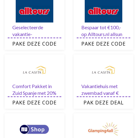
Geselecteerde
Bespaar tot €100,-
vakantie-
op Alltours.nl allsun
aanbiedingen voor
hotels
PAKE DEZE CODE
PAKE DEZE CODE
bijzonder goede
prijzen met tot 60%
korting
Comfort Pakket in
Vakantiehuis met
Zuid Spanje met 20%
zwembad vanaf €
korting
501,-
PAKE DEZE CODE
PAK DEZE DEAL