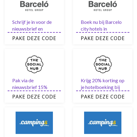
Schrijf je in voor de
Boek nu bij Barcelo
nieuwsbrief en
city hotels in
ontvang elke 10%
Hamburg, Dubai,
PAKE DEZE CODE
PAKE DEZE CODE
Barcelo
Madrid en Sevilla en
kortingscode
ontvang tot 30%
korting
Pak via de
Krijg 20% korting op
nieuwsbrief 15%
je hotelboeking bij
korting via de The
The Social Hub
PAKE DEZE CODE
PAKE DEZE CODE
Social Hub
kortingscode