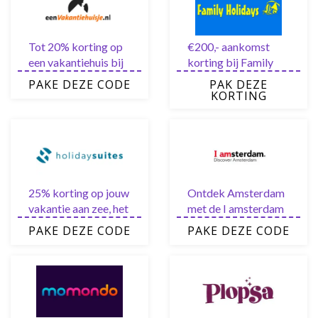
Tot 20% korting op
€200,- aankomst
een vakantiehuis bij
korting bij Family
eenVakantiehuisje
Holidays
PAKE DEZE CODE
PAK DEZE
KORTING
25% korting op jouw
Ontdek Amsterdam
vakantie aan zee, het
met de I amsterdam
hele jaar door, zelfs
City Card en bespaar
PAKE DEZE CODE
PAKE DEZE CODE
vanaf 1 nacht
20% op je boekingen