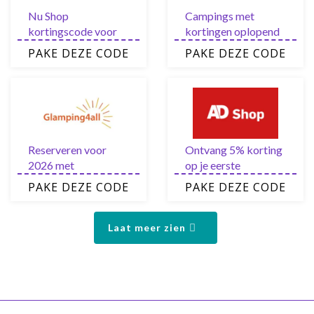
Nu Shop
Campings met
kortingscode voor
kortingen oplopend
direct 5% korting
tot 30% op lang
PAKE DEZE CODE
PAKE DEZE CODE
met de nieuwsbrief
verblijf
Reserveren voor
Ontvang 5% korting
2026 met
op je eerste
vroegboekkorting
bestelling bij AD
PAKE DEZE CODE
PAKE DEZE CODE
van 25%
Webwinkel
Laat meer zien